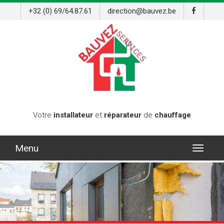
+32 (0) 69/64.87.61
direction@bauvez.be
Votre
installateur
et
réparateur
de
chauffage
Menu
Toggle
navigat